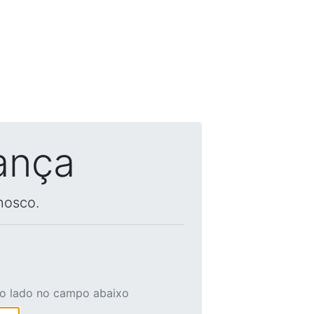
ança
nosco.
ao lado no campo abaixo