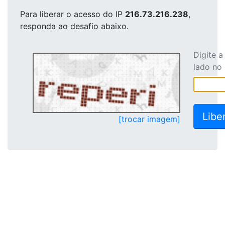
Para liberar o acesso
do IP
216.73.216.238
,
responda ao desafio abaixo.
Digite 
lado no
[trocar imagem]