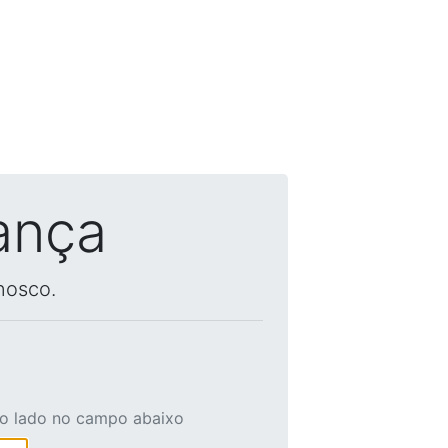
ança
nosco.
ao lado no campo abaixo