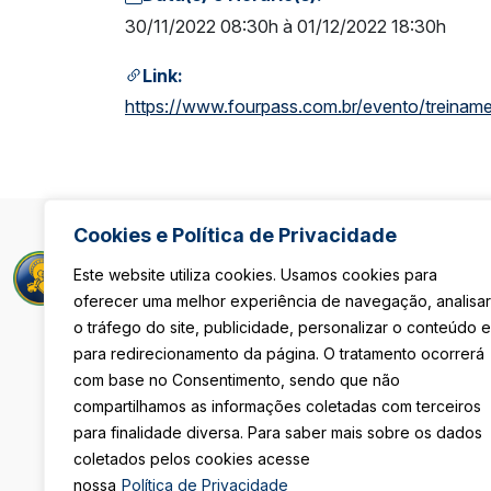
30/11/2022 08:30h à 01/12/2022 18:30h
Link:
https://www.fourpass.com.br/evento/treinam
Cookies e Política de Privacidade
Rua Maria Pau
Este website utiliza cookies. Usamos cookies para
São Paulo/S
oferecer uma melhor experiência de navegação, analisar
De Segunda 
o tráfego do site, publicidade, personalizar o conteúdo e
Das 8h às 18
Sexta-Feira
para redirecionamento da página. O tratamento ocorrerá
Das 08h às 1
com base no Consentimento, sendo que não
compartilhamos as informações coletadas com terceiros
(11) 3105-411
para finalidade diversa. Para saber mais sobre os dados
coletados pelos cookies acesse
secretaria@i
nossa
Política de Privacidade