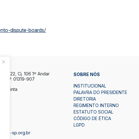
ento-dispute-boards/
la, 122, Cj. 106 1º Andar
SOBRE NÓS
P CEP: 01319-907
INSTITUCIONAL
a Quinta
PALAVRA DO PRESIDENTE
h.
DIRETORIA
7h.
REGIMENTO INTERNO
ESTATUTO SOCIAL
2
CÓDIGO DE ÉTICA
LGPD
bape-sp.org.br