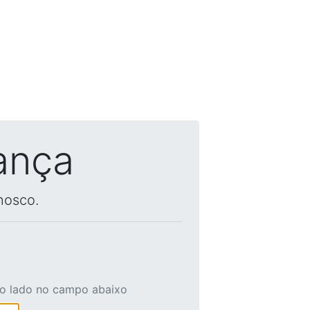
ança
nosco.
ao lado no campo abaixo