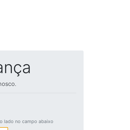
ança
nosco.
ao lado no campo abaixo