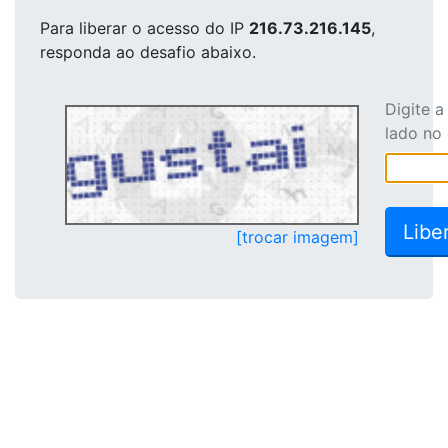
Para liberar o acesso
do IP
216.73.216.145
,
responda ao desafio abaixo.
Digite 
lado no
[trocar imagem]