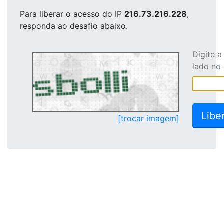
Para liberar o acesso
do IP
216.73.216.228
,
responda ao desafio abaixo.
Digite 
lado no
[trocar imagem]