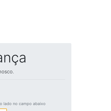
ança
nosco.
ao lado no campo abaixo