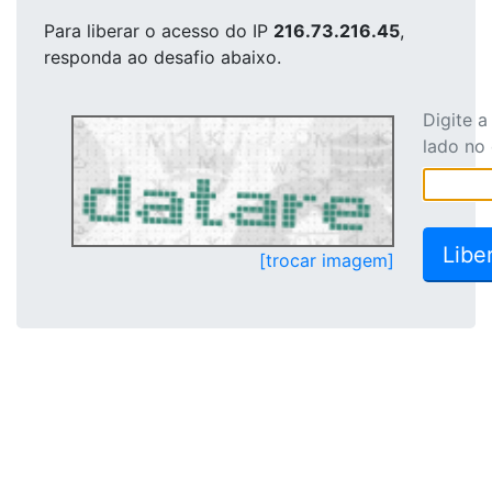
Para liberar o acesso
do IP
216.73.216.45
,
responda ao desafio abaixo.
Digite 
lado no
[trocar imagem]