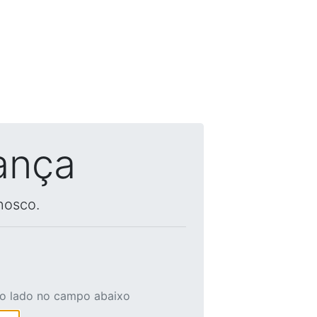
ança
nosco.
ao lado no campo abaixo