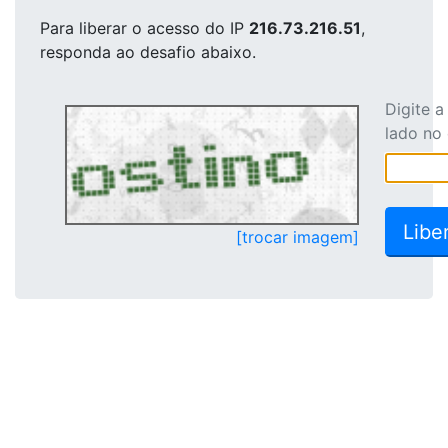
Para liberar o acesso
do IP
216.73.216.51
,
responda ao desafio abaixo.
Digite 
lado no
[trocar imagem]