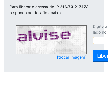
Para liberar o acesso
do IP
216.73.217.173
,
responda ao desafio abaixo.
Digite 
lado no
[trocar imagem]