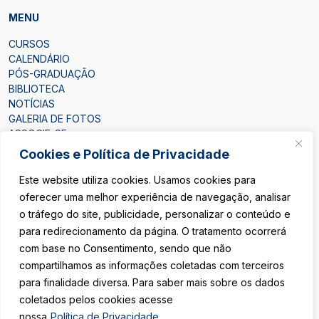
MENU
CURSOS
CALENDÁRIO
PÓS-GRADUAÇÃO
BIBLIOTECA
NOTÍCIAS
GALERIA DE FOTOS
ASSOCIE-SE
CONTATO
Cookies e Política de Privacidade
Este website utiliza cookies. Usamos cookies para
oferecer uma melhor experiência de navegação, analisar
o tráfego do site, publicidade, personalizar o conteúdo e
para redirecionamento da página. O tratamento ocorrerá
ÁREA DO ASSOCIADO
com base no Consentimento, sendo que não
compartilhamos as informações coletadas com terceiros
SEJA ASSOCIADO
para finalidade diversa. Para saber mais sobre os dados
coletados pelos cookies acesse
Política de Privacidade
nossa
Política de Privacidade